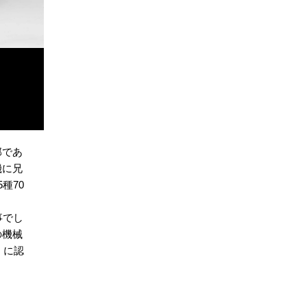
部であ
機に兄
種70
事でし
の機械
」に認