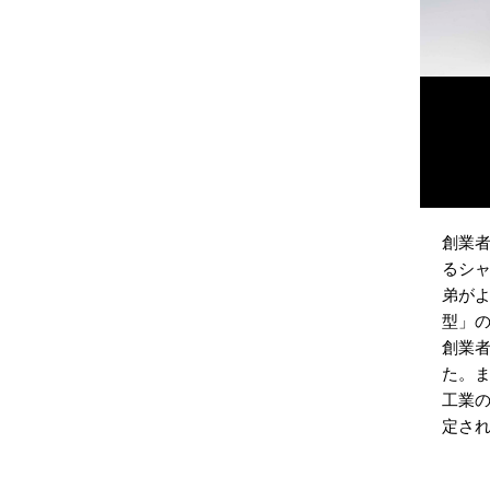
創業
るシ
弟がよ
型」の
創業者
た。
工業の
定さ