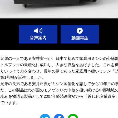
音声案内
動画再生
者兄弟の一人である安井実一が、日本で初めて家庭用ミシンの心臓
ャトルフックの量産化に成功し、大きな収益をあげました。これを
りいっそう力を合わせ、長年の夢であった家庭用本縫いミシン「15
第1号機が誕生しました。
兄弟の長男である安井正義がミシン国産化を志してから11年目の
また、この製品はわが国のモノづくりの中核を担い続ける中部地域
歩みを物語る製品として2007年経済産業省から「近代化産業遺産
れています。