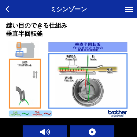
ミシンゾーン
縫い目のできる仕組み
垂直半回転釜