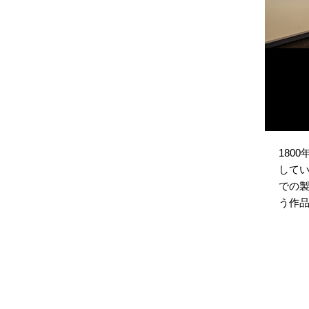
180
して
での
う作