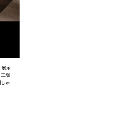
を展示
、工場
刺しゅ