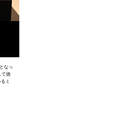
となっ
して徳
いるミ