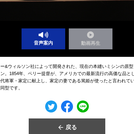
音声案内
動画再生
ラー&ウィルソン社によって開発された、現在の本縫いミシンの原型
ン。1854年、ペリー提督が、アメリカでの最新流行の高価な品と
三代将軍・家定に献上し、家定の妻である篤姫が使ったと言われて
と同型です。
戻る