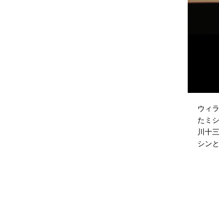
ウィ
たミシ
川十
シン